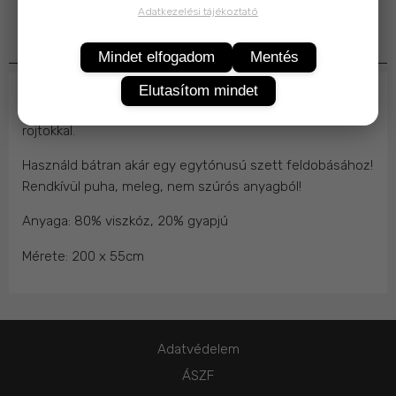
Adatkezelési tájékoztató
Termékleírás
Mindet elfogadom
Mentés
Elutasítom mindet
Bohém, vidám színes kockás unisex vastag téli sál,
rojtokkal.
Használd bátran akár egy egytónusú szett feldobásához!
Rendkívül puha, meleg, nem szúrós anyagból!
Anyaga: 80% viszkóz, 20% gyapjú
Mérete: 200 x 55cm
Adatvédelem
ÁSZF