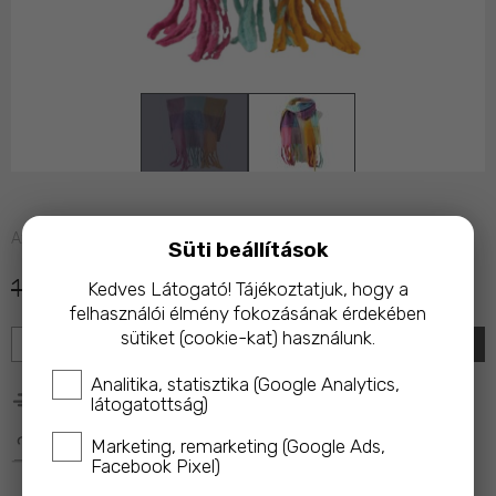
Azonnal raktárról
Süti beállítások
10 990 Ft
5 990 Ft
Kedves Látogató! Tájékoztatjuk, hogy a
felhasználói élmény fokozásának érdekében
sütiket (cookie-kat) használunk.
KOSÁRBA
Analitika, statisztika (Google Analytics,
25 000 Ft feletti rendelés esetén ingyenes kiszállítás!
látogatottság)
A termék megvásárlásakor az ár 10%-ával a 
Magyar 
Marketing, remarketing (Google Ads,
Facebook Pixel)
Macskavédő Alapítványt
 támogatod!