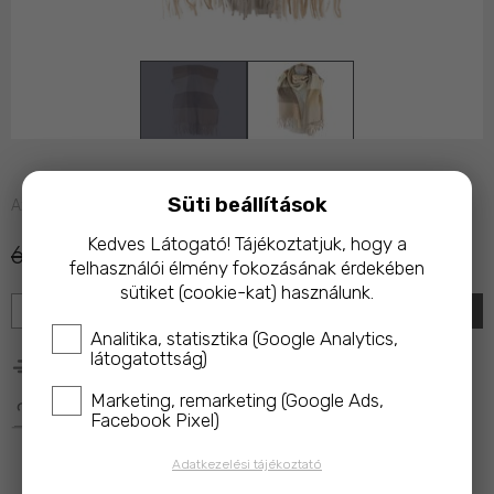
Süti beállítások
Azonnal raktárról
Kedves Látogató! Tájékoztatjuk, hogy a
6 490 Ft
3 990 Ft
felhasználói élmény fokozásának érdekében
sütiket (cookie-kat) használunk.
KOSÁRBA
Analitika, statisztika (Google Analytics,
látogatottság)
25 000 Ft feletti rendelés esetén ingyenes kiszállítás!
Marketing, remarketing (Google Ads,
A termék megvásárlásakor az ár 10%-ával a 
Magyar 
Facebook Pixel)
Macskavédő Alapítványt
 támogatod!
Adatkezelési tájékoztató