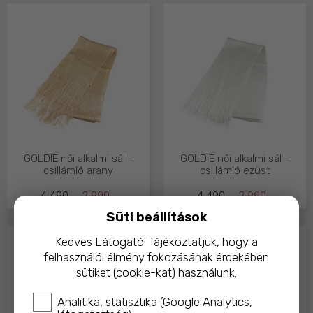
GOLDIE női alkalmi sál -
GOLDIE női alkalmi sál -
csillámló arany
csillámló ezüst
4 490,-
2 990,-
4 490,-
2 990,-
Süti beállítások
Kedves Látogató! Tájékoztatjuk, hogy a
felhasználói élmény fokozásának érdekében
sütiket (cookie-kat) használunk.
Analitika, statisztika (Google Analytics,