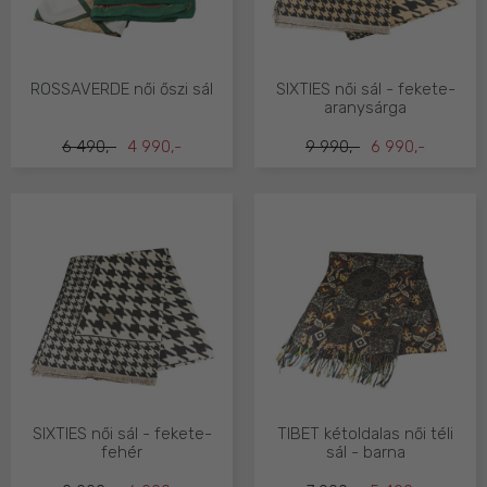
ROSSAVERDE női őszi sál
SIXTIES női sál - fekete-
aranysárga
6 490,-
4 990,-
9 990,-
6 990,-
SIXTIES női sál - fekete-
TIBET kétoldalas női téli
fehér
sál - barna