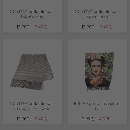
CORTINA csillámló sál -
CORTINA csillámló sál -
fekete-zöld
kék-szürke
12 900,-
7 490,-
12 900,-
7 490,-
CORTINA csillámló sál -
FRIDA kétoldalas női téli
rózsaszín-szürke
sál
12 900,-
7 490,-
9 990,-
4 990,-