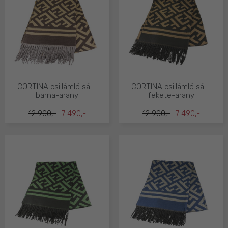
CORTINA csillámló sál -
CORTINA csillámló sál -
barna-arany
fekete-arany
12 900,-
7 490,-
12 900,-
7 490,-