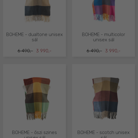
BOHEME - dualtone unisex
BOHEME - multicolor
sál
unisex sál
6 490,-
3 990,-
6 490,-
3 990,-
BOHEME - őszi szines
BOHEME - scotch unisex
unisex sál
sál