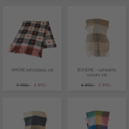
AMORE kétoldalas sál
BOHEME - cafelatte
unisex sál
9 900,-
4 490,-
6 490,-
3 990,-