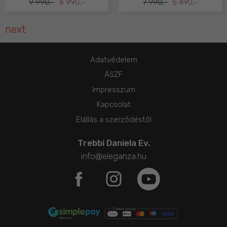
9 990,-
6 990,-
7 990,-
5 490,-
next
Adatvédelem
ÁSZF
Impresszum
Kapcsolat
Elállás a szerződéstől
Trebbi Daniela Ev.
info@eleganza.hu