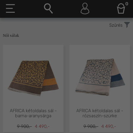
0
Szűrés
Női sálak
AFRICA kétoldalas sál -
AFRICA kétoldalas sál -
barna-aranysárga
rózsaszín-szürke
9 900,-
4 490,-
9 900,-
4 490,-