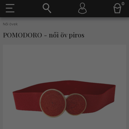
0
Női övek
POMODORO - női öv piros