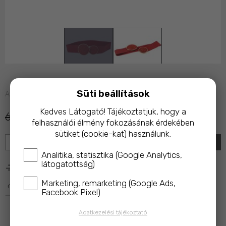
Süti beállítások
Azonnal raktárról
Kedves Látogató! Tájékoztatjuk, hogy a
6 490 Ft
4 490 Ft
felhasználói élmény fokozásának érdekében
sütiket (cookie-kat) használunk.
KOSÁRBA
Analitika, statisztika (Google Analytics,
látogatottság)
25 000 Ft feletti rendelés esetén ingyenes kiszállítás!
Marketing, remarketing (Google Ads,
A termék megvásárlásakor az ár 10%-ával a 
Magyar 
Facebook Pixel)
Macskavédő Alapítványt
 támogatod!
Adatkezelési tájékoztató