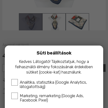
Azonnal raktárról
Süti beállítások
4 990 Ft
3 990 Ft
Kedves Látogató! Tájékoztatjuk, hogy a
felhasználói élmény fokozásának érdekében
KOSÁRBA
sütiket (cookie-kat) használunk.
25 000 Ft feletti rendelés esetén ingyenes kiszállítás!
Analitika, statisztika (Google Analytics,
látogatottság)
A termék megvásárlásakor az ár 10%-ával a 
Magyar 
Marketing, remarketing (Google Ads,
Macskavédő Alapítványt
 támogatod!
Facebook Pixel)