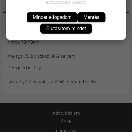
Adatkezelési tájékoztató
Termékleírás
Mindet elfogadom
Mentés
Selymes női kendő, elegáns lovas - kockás mintával.
Elutasítom mindet
Méret: 70x70cm
Anyaga: 70% viszkóz 30% selyem
Designed in Italy
(a sál-gyűrű csak illusztráció, nem tartozék)
Adatvédelem
ÁSZF
Impresszum