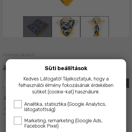
Azonnal raktárról
3 990 Ft
2 990 Ft
Süti beállítások
Kedves Látogató! Tájékoztatjuk, hogy a
KOSÁRBA
felhasználói élmény fokozásának érdekében
sütiket (cookie-kat) használunk.
25 000 Ft feletti rendelés esetén ingyenes kiszállítás!
Analitika, statisztika (Google Analytics,
látogatottság)
A termék megvásárlásakor az ár 10%-ával a 
Magyar 
Macskavédő Alapítványt
 támogatod!
Marketing, remarketing (Google Ads,
Facebook Pixel)