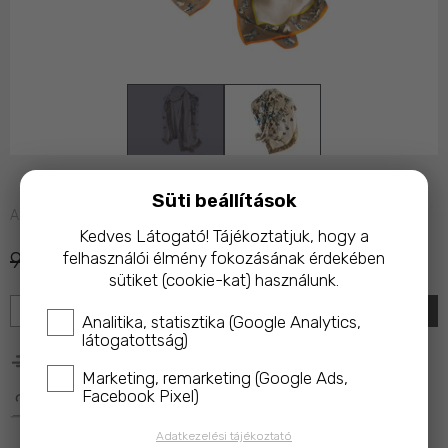
Süti beállítások
Azonnal raktárról
Kedves Látogató! Tájékoztatjuk, hogy a
9 900 Ft
6 990 Ft
felhasználói élmény fokozásának érdekében
sütiket (cookie-kat) használunk.
KOSÁRBA
Analitika, statisztika (Google Analytics,
látogatottság)
25 000 Ft feletti rendelés esetén ingyenes kiszállítás!
Marketing, remarketing (Google Ads,
Facebook Pixel)
A termék megvásárlásakor az ár 10%-ával a 
Magyar 
Macskavédő Alapítványt
 támogatod!
Adatkezelési tájékoztató