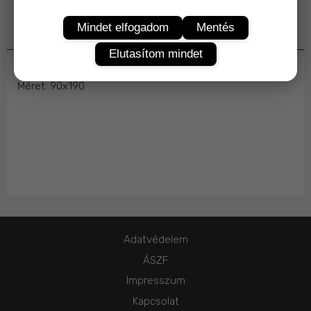
Mindet elfogadom
Mentés
Termékleírás
Elutasítom mindet
Méret: 90x190
Adatvédelem
ÁSZF
Impresszum
Kapcsolat