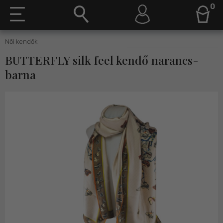
0
Női kendők
BUTTERFLY silk feel kendő narancs-
barna