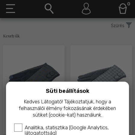
0
Szűrés
Kesztyűk
Süti beállítások
Kedves Látogató! Tájékoztatjuk, hogy a
felhasználói élmény fokozásának érdekében
SIXTIES női kesztyű -
SIXTIES női kesztyű -
sütiket (cookie-kat) használunk.
sötétkék
szürke
Analitika, statisztika (Google Analytics,
3 490,-
2 990,-
3 490,-
2 990,-
látogatottság)