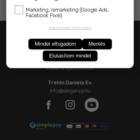
Marketing, remarketing (Google Ads,
Facebook Pixel)
Adatkezelési tájékoztató
Adatvédelem
ÁSZF
Mindet elfogadom
Mentés
Impresszum
Elutasítom mindet
Kapcsolat
Elállás a szerződéstől
Trebbi Daniela Ev.
info@eleganza.hu