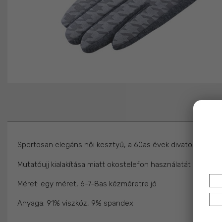
Sportosan elegáns női kesztyű, a 60as évek divatos tyúklá
Mutatóujj kialakítása miatt okostelefon használatát is lehető
Méret: egy méret, 6-7-8as kézméretre jó
Anyaga: 91% viszkóz, 9% spandex