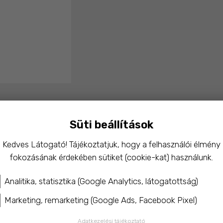
Termékleírás
Süti beállítások
Kedves Látogató! Tájékoztatjuk, hogy a felhasználói élmény
bmintájával, selymesen puha anyagból.
fokozásának érdekében sütiket (cookie-kat) használunk.
vé teszi a kesztyű levétele nélkül.
Analitika, statisztika (Google Analytics, látogatottság)
Marketing, remarketing (Google Ads, Facebook Pixel)
Adatkezelési tájékoztató