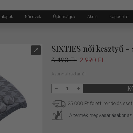
Kalapok
Női övek
Újdonságok
Akció
Kapcsolat
SIXTIES női kesztyű -
3 490 Ft
2 990 Ft
Azonnal raktárról
K
25 000 Ft feletti rendelés eset
A termék megvásárlásakor az