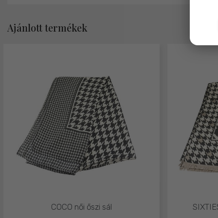
Ajánlott termékek
COCO női őszi sál
SIXTIES