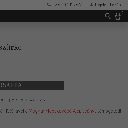
+36 30 211 2633
Bejelentkezés
0
 szürke
OSÁRBA
én ingyenes kiszállítás!
 ár 10%-ával a
Magyar Macskavédő Alapítványt
támogatod!