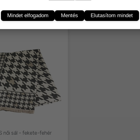
Mindet elfogadom
Mentés
Elutasítom mindet
 női sál - fekete-fehér