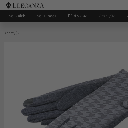
Női sálak
Női kendők
Férfi sálak
Kesztyűk
Kesztyűk