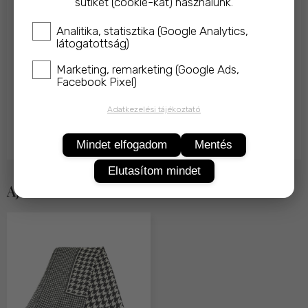
sütiket (cookie-kat) használunk.
Sportosan elegáns női kesztyű, a 60as évek divatos
Analitika, statisztika (Google Analytics,
tyúklábmintájával, selymesen puha anyagból.
látogatottság)
Mutatóujj kialakítása miatt okostelefon használatát is
Marketing, remarketing (Google Ads,
lehetővé teszi a kesztyű levétele nélkül.
Facebook Pixel)
Méret: egy méret, 6-7-8as kézméretre jó
Adatkezelési tájékoztató
Anyaga: 91% viszkóz, 9% spandex
Mindet elfogadom
Mentés
Elutasítom mindet
Ajánlott termékek