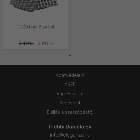
COCO női őszi sál
5 490,-
3 990,-
Adatvédelem
ÁSZF
Impresszum
Kapcsolat
Elállás a szerződéstől
Trebbi Daniela Ev.
info@eleganza.hu