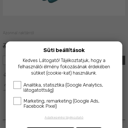
Azonnal raktárról
3 490 Ft
2 990 Ft
Süti beállítások
KOSÁRBA
Kedves Látogató! Tájékoztatjuk, hogy a
felhasználói élmény fokozásának érdekében
sütiket (cookie-kat) használunk.
25 000 Ft feletti rendelés esetén ingyenes kiszállítás!
Analitika, statisztika (Google Analytics,
A termék megvásárlásakor az ár 10%-ával a 
Magyar 
látogatottság)
Macskavédő Alapítványt
 támogatod!
Marketing, remarketing (Google Ads,
Facebook Pixel)
Termékleírás
Adatkezelési tájékoztató