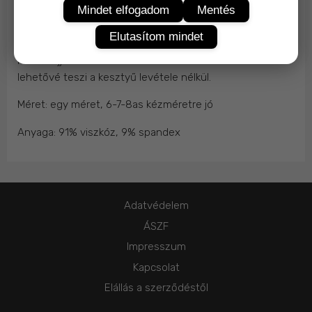
Mindet elfogadom
Mentés
Elegáns női kesztyű, selymesen puha anyagból, műszőr
pompommal.
Elutasítom mindet
Mutatóujj kialakítása miatt okostelefon használatát is
lehetővé teszi a kesztyű levétele nélkül.
Méret: egy méret, 6-7-8as kézméretre jó
Anyaga: 91% viszkóz, 9% spandex
Adatvédelem
ÁSZF
Impresszum
Kapcsolat
Elállás a szerződéstől