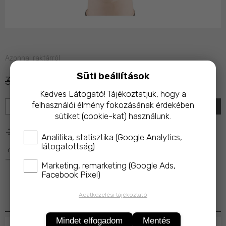
Azonnal raktárról
Süti beállítások
3 990 Ft
2 490 Ft
Kedves Látogató! Tájékoztatjuk, hogy a
KOSÁRBA
felhasználói élmény fokozásának érdekében
sütiket (cookie-kat) használunk.
25 000 Ft feletti rendelés esetén ingyenes kiszállítás!
Analitika, statisztika (Google Analytics,
látogatottság)
A termék megvásárlásakor az ár 10%-ával a 
Magyar 
Macskavédő Alapítványt
 támogatod!
Marketing, remarketing (Google Ads,
Facebook Pixel)
Adatkezelési tájékoztató
Termékleírás
Mindet elfogadom
Mentés