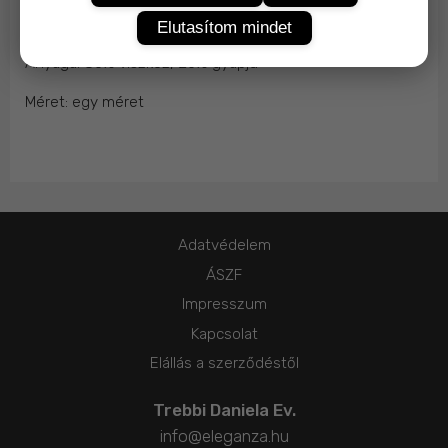
Francia női beret stílusú sapka több színben.
Elutasítom mindet
Anyaga: 80% viszkóz, 20% gyapjú
Méret: egy méret
Adatvédelem
ÁSZF
Impresszum
Kapcsolat
Elállás a szerződéstől
Trebbi Daniela Ev.
info@eleganza.hu