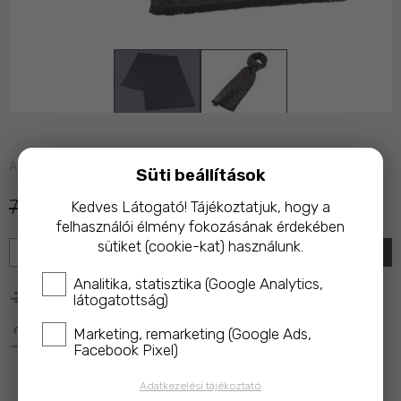
Azonnal raktárról
Süti beállítások
7 490 Ft
5 490 Ft
Kedves Látogató! Tájékoztatjuk, hogy a
felhasználói élmény fokozásának érdekében
sütiket (cookie-kat) használunk.
KOSÁRBA
Analitika, statisztika (Google Analytics,
25 000 Ft feletti rendelés esetén ingyenes kiszállítás!
látogatottság)
A termék megvásárlásakor az ár 10%-ával a 
Marketing, remarketing (Google Ads,
Magyar 
Facebook Pixel)
Macskavédő Alapítványt
 támogatod!
Adatkezelési tájékoztató