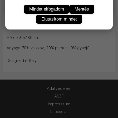
Termékleírás
Mindet elfogadom
Mentés
Elutasítom mindet
Elegáns hosszúkás keskeny férfi sál, gyémánt mintával.
Méret: 30x180cm
Anyaga: 70% viszkóz, 20% pamut, 10% gyapjú
Designed in Italy
Adatvédelem
ÁSZF
Impresszum
Kapcsolat